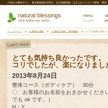
人気No.1整体サロン 東京都稲城市矢野口 京王相模原線・京王よみうりランド駅前 整
natural blessings
menu
a
total bodycare salon
メニュー
施
トップページ
お客様の感想
お客様の感想 整体施術
とても気持ち良かっ
とても気持ち良かったです。
コリでしたが、楽になりまし
2013年8月24日
整体コース（ボディケア） 30分
〇 お客様のお名前をおきかせください。
でも ok です。）
H・Y