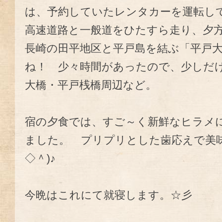
は、予約していたレンタカーを運転し
高速道路と一般道をひたすら走り、夕
長崎の田平地区と平戸島を結ぶ「平戸
ね！ 少々時間があったので、少しだ
大橋・平戸桟橋周辺など。
宿の夕食では、すご～く新鮮なヒラメ
ました。 プリプリとした歯応えで美
◇＾)♪
今晩はこれにて就寝します。☆彡