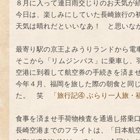
８月に入って連日雨交じりのお天気が
今日は、楽しみにしていた長崎旅行の初日
天気は晴れだといいなあ！ と思いな
最寄り駅の京王よみうりランドから電
そこから「リムジンバス」に乗車し、
空港に到着して航空券の手続きを済ま
今年４月、福岡を旅した際の朝食と同
た。 笑
「旅行記④ ぶらり一人旅・
食事を済ませ手荷物検査を通過し搭乗
長崎空港までのフライトは、「日本航空・