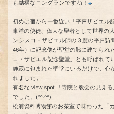
も結構なロングランですね！
初めは宿から一番近い「平戸ザビエル
東洋の使徒、偉大な聖者として世界の
ンシスコ・ザビエル師の３度の平戸訪問
46年）に記念像が聖堂の脇に建てられ
コ・ザビエル記念聖堂」とも呼ばれて
静寂に包まれた聖堂にいるだけで、心
れました。
有名な view spot 「寺院と教会の
でした。(*^-^*)
松浦資料博物館のお茶室で味わった「