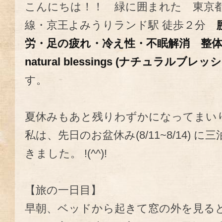
こんにちは！！ 緑に囲まれた 東京
線・京王よみうりランド駅 徒歩２分
労・足の疲れ・冷え性・不眠解消
整
natural blessings (ナチュラルブレ
す。
夏休みもあと残りわずかになってまい
私は、先日のお盆休み(8/11~8/14)
きました。 !(^^)!
【旅の一日目】
早朝、ベッドから起きて窓の外を見る