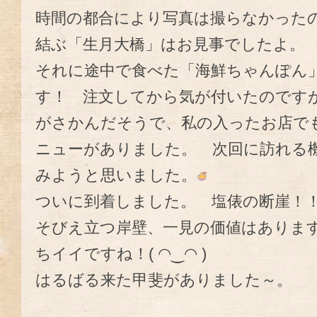
時間の都合により写真は撮らなかった
結ぶ「生月大橋」はお見事でしたよ。
それに途中で食べた「海鮮ちゃんぽん
す！ 注文してから気が付いたのです
がさかんだそうで、私の入ったお店で
ニューがありました。 次回に訪れる
みようと思いました。
ついに到着しました。 塩俵の断崖！！
そびえ立つ岸壁、一見の価値はありま
ちイイですね！( ◠‿◠ )
はるばる来た甲斐がありました～。