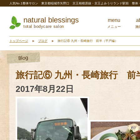
人気No.1整体サロン 東京都稲城市矢野口 京王相模原線・京王よみうりランド駅前 整
natural blessings
menu
a
total bodycare salon
メニュー
施
トップページ
ブログ
旅行記⑥ 九州・長崎旅行 前半（平戸編）
旅行記⑥ 九州・長崎旅行 前
2017年8月22日