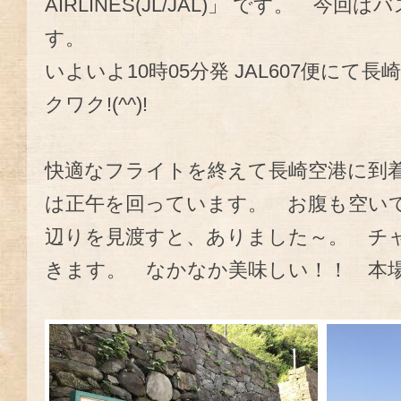
AIRLINES(JL/JAL)」 です。 
す。
いよいよ10時05分発 JAL607便にて
クワク!(^^)!
快適なフライトを終えて長崎空港に到着し
は正午を回っています。 お腹も空い
辺りを見渡すと、ありました～。 チ
きます。 なかなか美味しい！！ 本