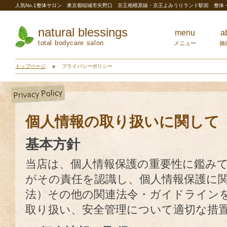
人気No.1整体サロン 東京都稲城市矢野口 京王相模原線・京王よみうりランド駅前 整
natural blessings
menu
a
total bodycare salon
メニュー
施
トップページ
プライバシーポリシー
個人情報の取り扱いに関して
基本方針
当店は、個人情報保護の重要性に鑑み
がその責任を認識し、個人情報保護に
法）その他の関連法令・ガイドライン
取り扱い、安全管理について適切な措