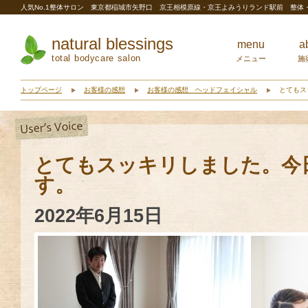
人気No.1整体サロン 東京都稲城市矢野口 京王相模原線・京王よみうりランド駅前 整
natural blessings
menu
a
total bodycare salon
メニュー
施
トップページ
お客様の感想
お客様の感想 ヘッドフェイシャル
とてもス
とてもスッキリしました。今
す。
2022年6月15日