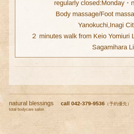
regularly closed:Monday・na
Body massage/Foot massa
Yanokuchi,Inagi Ci
２ minutes walk from Keio Yomiuri L
Sagamihara L
natural blessings
call 042-379-9536
（予約優先）
total bodycare salon