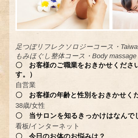
足つぼリフレクソロジーコース・Taiwan styl
もみほぐし整体コース・Body massage
〇 お客様のご職業をおきかせくださ
す。）
自営業
〇 お客様の年齢と性別をおきかせく
38歳/女性
〇 当サロンを知るきっかけはなんで
看板/インターネット
〇 今日のお体のお悩みは？