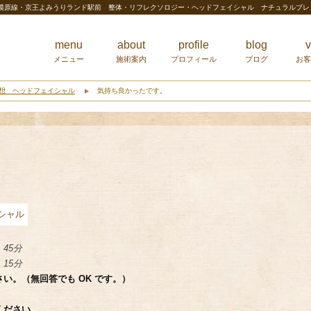
相模原線・京王よみうりランド駅前 整体・リフレクソロジー・ヘッドフェイシャル ナチュラルブ
menu
about
profile
blog
v
メニュー
施術案内
プロフィール
ブログ
お客
想 ヘッドフェイシャル
気持ち良かったです。
45分
15分
い。（無回答でも OK です。）
ください。