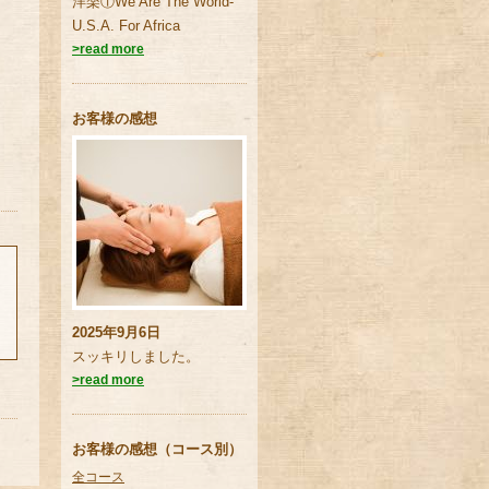
洋楽①We Are The World-
U.S.A. For Africa
>read more
お客様の感想
2025年9月6日
スッキリしました。
>read more
お客様の感想（コース別）
全コース