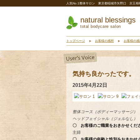
人気No.1整体サロン 東京都稲城市矢野口 京王
natural blessings
total bodycare salon
トップページ
お客様の感想
お客様の感
気持ち良かったです。
2015年4月22日
整体コース（ボディーマッサージ） 
ヘッドフェイシャル（ジェルなし） 
〇 お客様のご職業をおきかせくださ
主婦
〇 お客様の年齢と性別をおきかせ