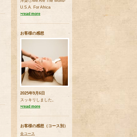
洋楽①We Are The World-
U.S.A. For Africa
>read more
お客様の感想
2025年9月6日
スッキリしました。
>read more
お客様の感想（コース別）
全コース