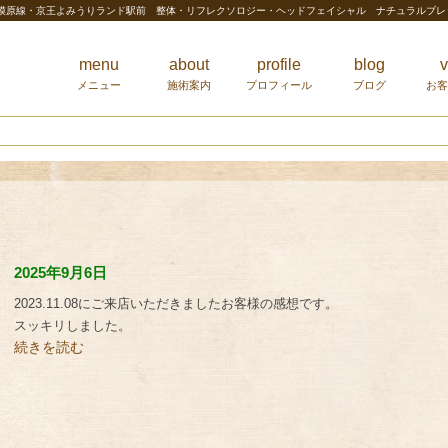
相模原線・京王よみうりランド駅前 整体・リフレクソロジー・ヘッドフェイシャル ナチュラルブ
menu
about
profile
blog
v
メニュー
施術案内
プロフィール
ブログ
お客
2025年9月6日
2023.11.08にご来店いただきましたお客様の感想です。
スッキリしました。
続きを読む