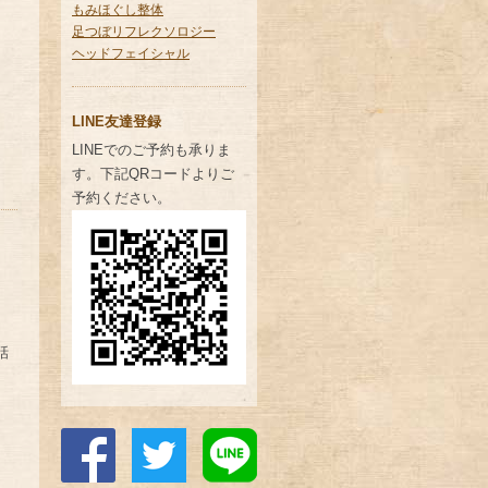
もみほぐし整体
足つぼリフレクソロジー
ヘッドフェイシャル
LINE友達登録
LINEでのご予約も承りま
す。下記QRコードよりご
予約ください。
話