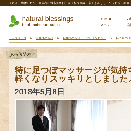
人気No.1整体サロン 東京都稲城市矢野口 京王相模原線・京王よみうりランド駅前 整
natural blessings
menu
a
total bodycare salon
メニュー
施
トップページ
お客様の感想
お客様の感想 リフレクソロジー
特に足つぼ
特に足つぼマッサージが気持
軽くなりスッキリとしました
2018年5月8日