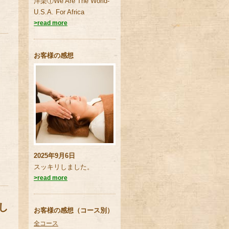
洋楽①We Are The World-
U.S.A. For Africa
>read more
お客様の感想
2025年9月6日
スッキリしました。
>read more
し
お客様の感想（コース別）
全コース