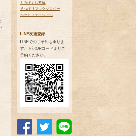
もみほぐし整体
足つぼリフレクソロジー
ヘッドフェイシャル
と
レ
LINE友達登録
LINEでのご予約も承りま
す。下記QRコードよりご
予約ください。