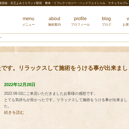
相模原線・京王よみうりランド駅前 整体・リフレクソロジー・ヘッドフェイシャル ナチュラルブ
menu
about
profile
blog
v
メニュー
施術案内
プロフィール
ブログ
お客
ー
たです。リラックスして施術をうける事が出来まし
2022年12月28日
2022.09.02にご来店いただきましたお客様の感想です。
とても気持ちが良かったです。リラックスして施術をうける事が出来まし
た。
続きを読む