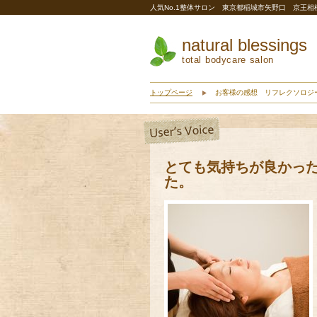
人気No.1整体サロン 東京都稲城市矢野口 京王
natural blessings
total bodycare salon
トップページ
お客様の感想 リフレクソロジ
とても気持ちが良かっ
た。