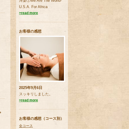
洋楽①We Are The World-
U.S.A. For Africa
>read more
お客様の感想
2025年9月6日
スッキリしました。
>read more
。
お客様の感想（コース別）
全コース