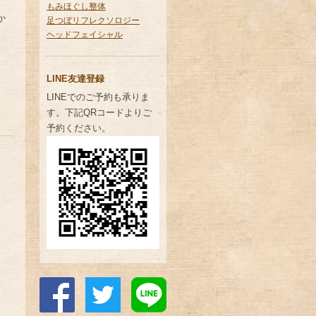
もみほぐし整体
か
足つぼリフレクソロジー
ヘッドフェイシャル
LINE友達登録
LINEでのご予約も承りま
す。下記QRコードよりご
予約ください。