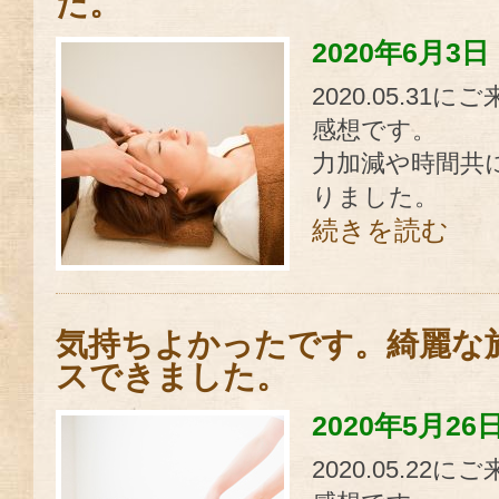
た。
2020年6月3日
2020.05.3
感想です。
力加減や時間共
りました。
続きを読む
気持ちよかったです。綺麗な
スできました。
2020年5月26
2020.05.2