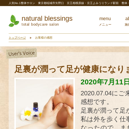
人気No.1整体サロン 東京都稲城市矢野口 京王相模原線・京王よみうりランド駅前 整
natural blessings
menu
a
total bodycare salon
メニュー
施
トップページ
お客様の感想
足裏が潤って足が健康になり
2020年7月11
2020.07.0
感想です。
足裏が潤って足
私は外を歩く仕
なったので、ま