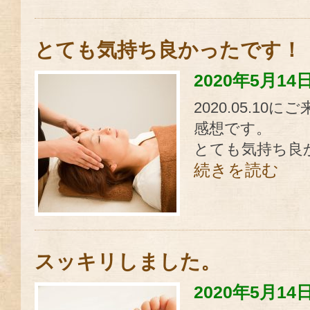
とても気持ち良かったです！
2020年5月14
2020.05.1
感想です。
とても気持ち良
続きを読む
スッキリしました。
2020年5月14