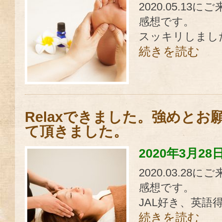
2020.05.1
感想です。
スッキリしまし
続きを読む
Relaxできました。強めと
て頂きました。
2020年3月28
2020.03.2
感想です。
JAL好き、英語
続きを読む